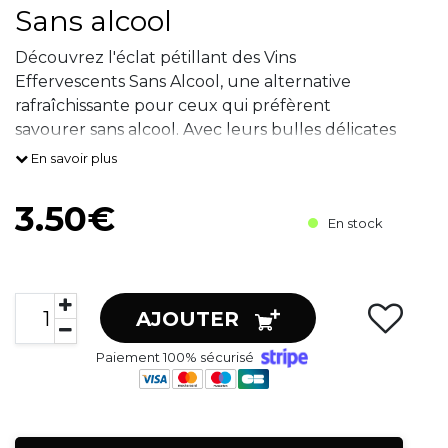
Sans alcool
Découvrez l'éclat pétillant des Vins
Effervescents Sans Alcool, une alternative
rafraîchissante pour ceux qui préfèrent
savourer sans alcool. Avec leurs bulles délicates
et leur fraîcheur vive, ces vins offrent une
En savoir plus
expérience pétillante sans compromi
3.50€
En stock
AJOUTER
Paiement 100% sécurisé